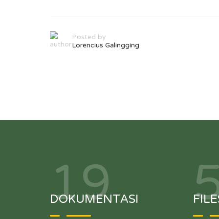
Posted by
Lorencius Galingging
19
DOKUMENTASI
FILE