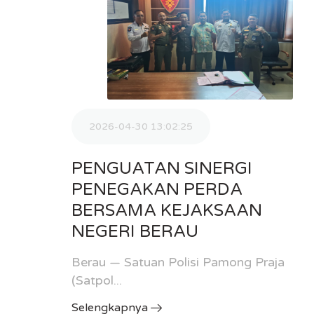
2026-04-30 13:02:25
PENGUATAN SINERGI
PP
PENEGAKAN PERDA
BERSAMA KEJAKSAAN
NEGERI BERAU
 Berau
Berau — Satuan Polisi Pamong Praja
(Satpol...
Selengkapnya