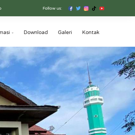
b
Follow us:
masi
Download
Galeri
Kontak
