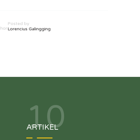
Post
Loren
Posted by
Lorencius Galingging
10
ARTIKEL