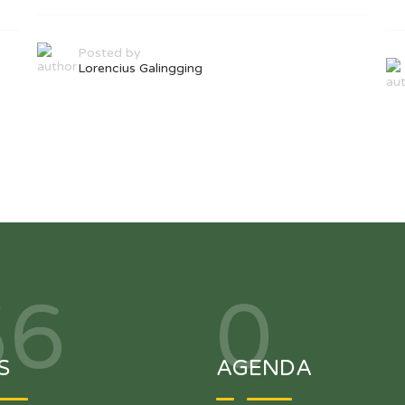
Posted by
Lorencius Galingging
56
0
S
AGENDA