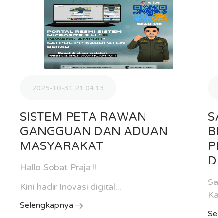
2025-10-31 21:04:13
SISTEM PETA RAWAN
S
GANGGUAN DAN ADUAN
B
MASYARAKAT
P
D
Hallo Sobat Praja !!
Sa
Kini hadir Inovasi digital...
Ka
Selengkapnya
Se