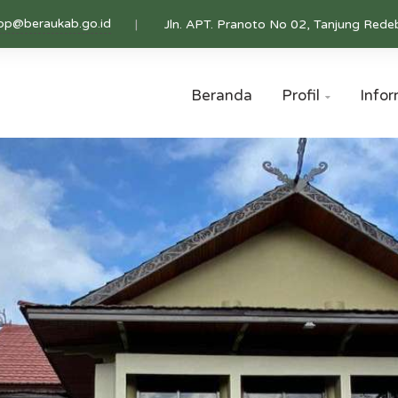
pp@beraukab.go.id
Jln. APT. Pranoto No 02, Tanjung Rede
Beranda
Profil
Infor
