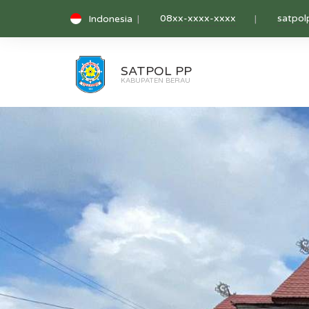
08xx-xxxx-xxxx
satpol
Indonesia
SATPOL PP
KABUPATEN BERAU