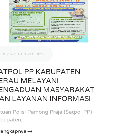
2025-09-03 20:14:59
2025-09
ATPOL PP KABUPATEN
LAYA
ERAU MELAYANI
MASYA
ENGADUAN MASYARAKAT
KABUP
AN LAYANAN INFORMASI
Sekarang
bisa lebih
tuan Polisi Pamong Praja (Satpol PP)
bupaten...
Selengka
lengkapnya